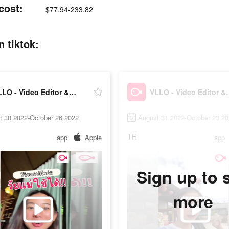
cost:
$77.94-233.82
 tiktok:
VLLO - Video Editor & Maker
VLLO - Vide
t 30 2022-October 26 2022
August 31 2022-October 23 2
TH
app
Apple
app
Sign up to 
more