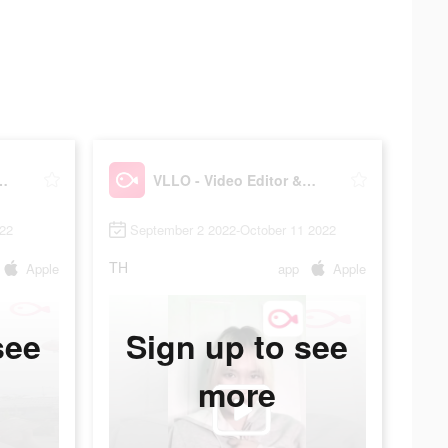
o Editor & Maker
VLLO - Video Editor & Maker
022
September 2 2022-October 11 2022
TH
Apple
app
Apple
see
Sign up to see
more