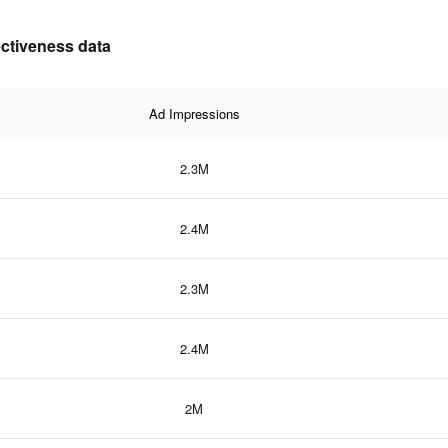
ectiveness data
Ad Impressions
2.3M
2.4M
2.3M
2.4M
2M