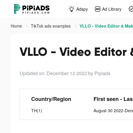
Adspy
Ad Library
Home
TikTok ads examples
VLLO - Video Editor & Mak
VLLO - Video Editor 
Updated on: December 12 2022
by Pipiads
Country/Region
First seen - La
TH(1)
August 30 2022-Dec