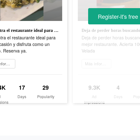
Register-it's free
Encuentra el restaurante ideal para cada ocasión y disfruta como un experto. Reserva ya.
ra el restaurante ideal para
Deja de perder horas buscan
asión y disfruta como un
mejor restaurante. Acierta 1
. Reserva ya.
Velada
Más información
Más información
4K
17
29
9.3K
4
d
Days
Popularity
Ad
Days
Pop
sions
Impressions