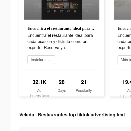
Encuentra el restaurante ideal para cada ocasión y disfruta como un experto. Reserva ya.
Encuentra el restaurante ideal para
Encuent
cada ocasión y disfruta como un
cada oc
experto. Reserva ya.
experto
Instalar ahora
32.1K
28
21
19.
Ad
Days
Popularity
A
Impressions
Impres
Velada · Restaurantes top tiktok advertising text