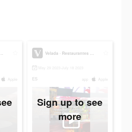
a · Restaurantes top
Velada · Restaurantes top
May 29 2023-July 18 2023
ES
Apple
app
Apple
see
Sign up to see
more