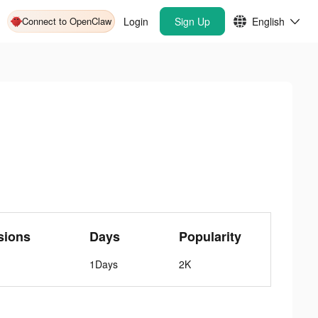
Connect to OpenClaw
Login
Sign Up
English
sions
Days
Popularity
1Days
2K