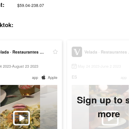
t:
$59.04-238.07
ktok:
Velada · Restaurantes top
Velad
4 2023-August 23 2023
May 24 2023-June 2 2023
ES
app
Apple
app
Sign up to 
more