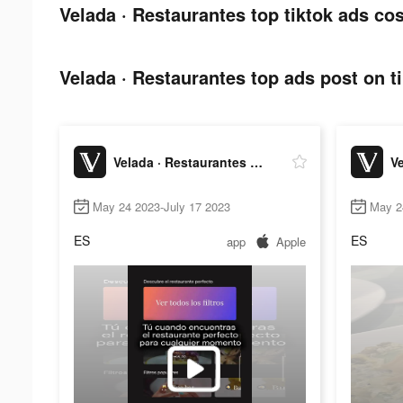
Velada · Restaurantes top tiktok ads cos
Velada · Restaurantes top ads post on ti
Velada · Restaurantes top
May 24 2023-July 17 2023
May 2
ES
ES
app
Apple