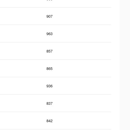
907
963
857
865
936
837
842