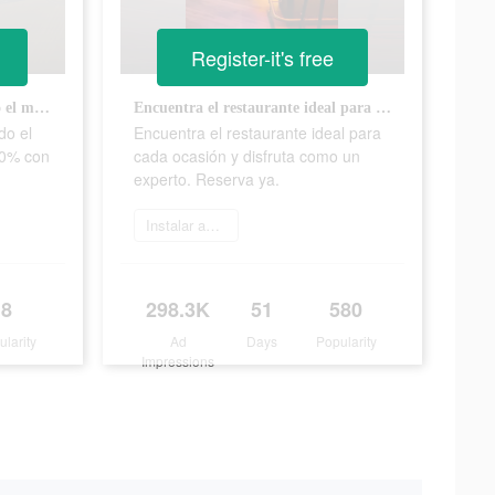
Register-it's free
Deja de perder horas buscando el mejor restaurante. Acierta 100% con Velada
Encuentra el restaurante ideal para cada ocasión y disfruta como un experto. Reserva ya.
do el
Encuentra el restaurante ideal para
00% con
cada ocasión y disfruta como un
experto. Reserva ya.
Instalar ahora
8
298.3K
51
580
ularity
Ad
Days
Popularity
Impressions