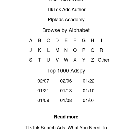
TikTok Ads Author
Pipiads Academy
Browse by Alphabet
A
B
C
D
E
F
G
H
I
J
K
L
M
N
O
P
Q
R
S
T
U
V
W
X
Y
Z
Other
Top 1000 Adspy
02/07
02/06
01/22
01/21
01/13
01/10
01/09
01/08
01/07
Read more
TikTok Search Ads: What You Need To