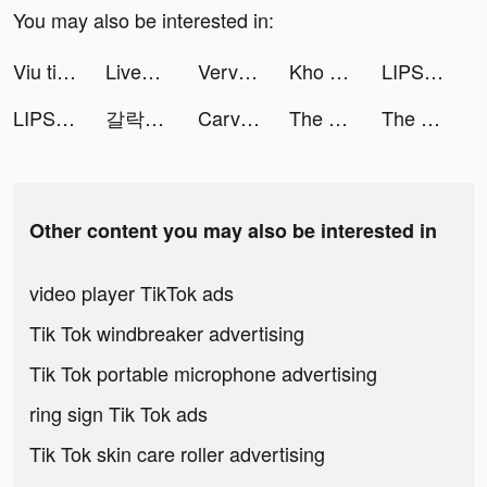
You may also be interested in:
Viu tiktok ads
LiveMe – Live Stream & Go Live tiktok ads
Verv: Home Fitness Workout tiktok ads
Kho Báu Truyền Thuyết tiktok ads
LIPS(リップス) tiktok ads
LIPS(リップス) tiktok ads
갈락티코 tiktok ads
Carving challenge 3D tiktok ads
The Ants: Underground Kingdom tiktok ads
The Ants: Underground Kingdom tiktok ads
Other content you may also be interested in
video player TikTok ads
Tik Tok windbreaker advertising
Tik Tok portable microphone advertising
ring sign Tik Tok ads
Tik Tok skin care roller advertising