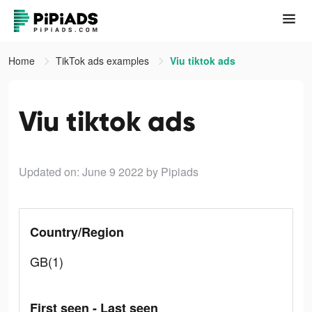
Home
TikTok ads examples
Viu tiktok ads
Viu tiktok ads
Updated on: June 9 2022
by Pipiads
Country/Region
GB(1)
First seen - Last seen