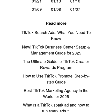
01/21
01/13
01/10
01/09
01/08
01/07
Read more
TikTok Search Ads: What You Need To
Know
New! TikTok Business Center Setup &
Management Guide for 2025
The Ultimate Guide to TikTok Creator
Rewards Program
How to Use TikTok Promote: Step-by-
step Guide
Best TikTok Marketing Agency in the
World for 2025
What is a TikTok spark ad and how to
run spark ads？