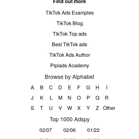
Find out more
TikTok Ads Examples
TikTok Blog
TikTok Top ads
Best TikTok ads
TikTok Ads Author
Pipiads Academy
Browse by Alphabet
A
B
C
D
E
F
G
H
I
J
K
L
M
N
O
P
Q
R
S
T
U
V
W
X
Y
Z
Other
Top 1000 Adspy
02/07
02/06
01/22