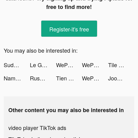
free to find more!
Register-it's free
You may also be interested in:
Sudoku (Classic Puzzle Game) tiktok ads
Le Gioie tiktok ads
WePlay(ウィプレー) - パーティゲーム tiktok ads
WePlay(ウィプレー) - パーティゲーム tiktok ads
Tile Busters tiktok ads
Namshi Fashion - نمشي للأزياء tiktok ads
Rush Royale: Tower Defense TD tiktok ads
Tien Vu tiktok ads
WePlay(ウィプレー) - パーティゲーム tiktok ads
Joom. Black Friday tiktok ads
Other content you may also be interested in
video player TikTok ads