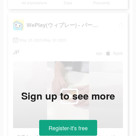
Ad Impressions
Days
Popularity
WePlay(ウィプレー) - パーティゲーム
May 25 2023-May 30 2023
JP
app
Apple
Sign up to see more
Register-it's free