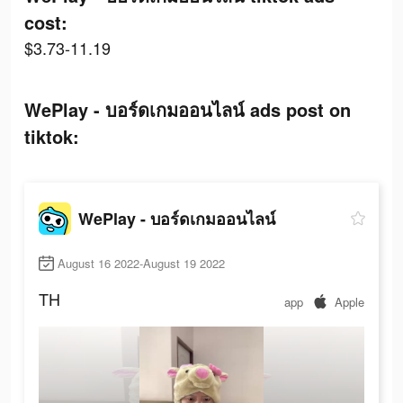
cost:
$3.73-11.19
WePlay - บอร์ดเกมออนไลน์ ads post on
tiktok:
WePlay - บอร์ดเกมออนไลน์
August 16 2022-August 19 2022
TH
app
Apple