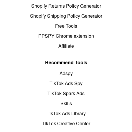
Shopify Returns Policy Generator
Shopify Shipping Policy Generator
Free Tools
PPSPY Chrome extension
Affiliate
Recommend Tools
Adspy
TikTok Ads Spy
TikTok Spark Ads
Skills
TikTok Ads Library
TikTok Creative Center