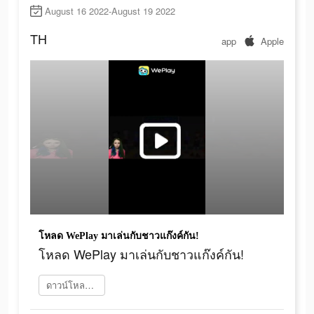
August 16 2022-August 19 2022
TH
app
Apple
โหลด WePlay มาเล่นกับชาวแก๊งค์กัน!
โหลด WePlay มาเล่นกับชาวแก๊งค์กัน!
ดาวน์โหลดเลย