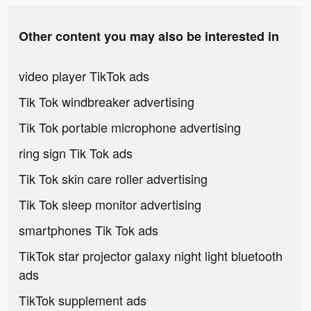
Other content you may also be interested in
video player TikTok ads
Tik Tok windbreaker advertising
Tik Tok portable microphone advertising
ring sign Tik Tok ads
Tik Tok skin care roller advertising
Tik Tok sleep monitor advertising
smartphones Tik Tok ads
TikTok star projector galaxy night light bluetooth
ads
TikTok supplement ads