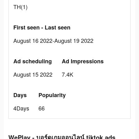
TH(1)
First seen - Last seen
August 16 2022-August 19 2022
Ad scheduling
Ad Impressions
August 15 2022
7.4K
Days
Popularity
4Days
66
WePlay - บอร์ดเกมออนไลน์ tiktok ads