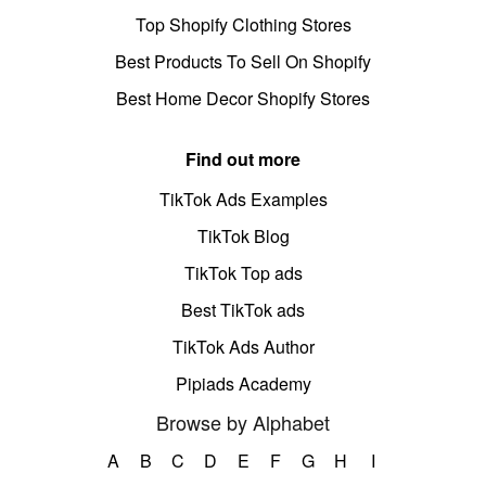
Top Shopify Clothing Stores
Best Products To Sell On Shopify
Best Home Decor Shopify Stores
Find out more
TikTok Ads Examples
TikTok Blog
TikTok Top ads
Best TikTok ads
TikTok Ads Author
Pipiads Academy
Browse by Alphabet
A
B
C
D
E
F
G
H
I