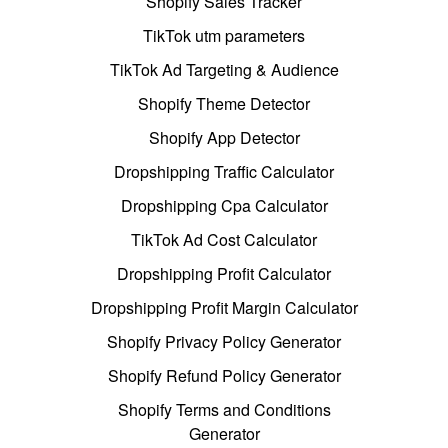
Shopify Sales Tracker
TikTok utm parameters
TikTok Ad Targeting & Audience
Shopify Theme Detector
Shopify App Detector
Dropshipping Traffic Calculator
Dropshipping Cpa Calculator
TikTok Ad Cost Calculator
Dropshipping Profit Calculator
Dropshipping Profit Margin Calculator
Shopify Privacy Policy Generator
Shopify Refund Policy Generator
Shopify Terms and Conditions
Generator