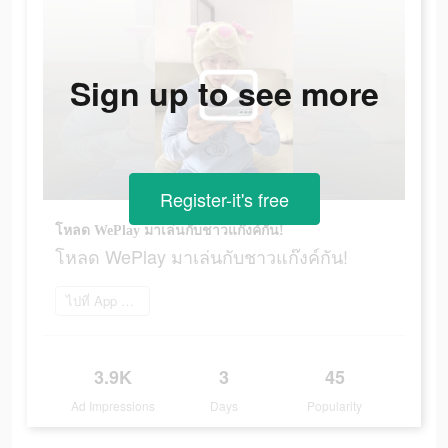
Sign up to see more
Register-it's free
โหลด WePlay มาเล่นกับชาวแก๊งค์กัน!
โหลด WePlay มาเล่นกับชาวแก๊งค์กัน!
ไปที่ App Store
3.9K
3
45
Ad Impressions
Days
Popularity