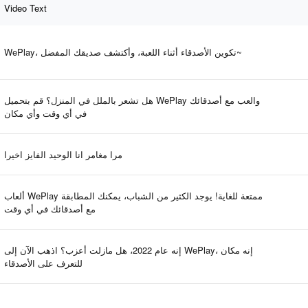
Video Text
WePlay، تكوين الأصدقاء أثناء اللعبة، وأكتشف صديقك المفضل~
هل تشعر بالملل في المنزل؟ قم بتحميل WePlay والعب مع أصدقائك
في أي وقت وأي مكان
مرا مغامر انا الوحيد الفايز اخيرا
ألعاب WePlay ممتعة للغاية! يوجد الكثير من الشباب، يمكنك المطابقة
مع أصدقائك في أي وقت
إنه عام 2022، هل مازلت أعزب؟ اذهب الآن إلى WePlay، إنه مكان
للتعرف على الأصدقاء