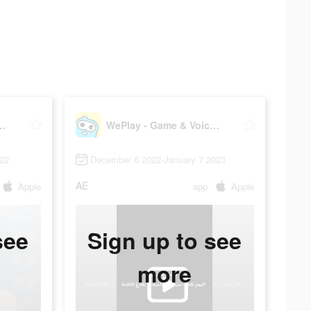
me & Voice Chat
WePlay - Game & Voice Chat
022
December 6 2022-January 7 2023
AE
Apple
app
Apple
see
Sign up to see
more