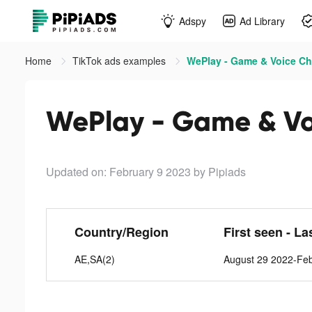
Adspy
Ad Library
Home
TikTok ads examples
WePlay - Game & Voice Cha
WePlay - Game & Voi
Updated on: February 9 2023
by Pipiads
Country/Region
First seen - La
AE,SA(2)
August 29 2022-Feb