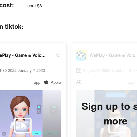
cost:
cpm $3
 tiktok:
WePlay - Game & Voice Chat
WePlay - Ga
t 30 2022-January 7 2023
August 30 2022-October 14 2
AE
app
Apple
app
Sign up to 
more