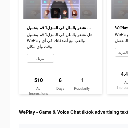
هل تشعر بالملل في المنزل؟ قم بتحميل WePlay والعب مع أصدقائك في أي وقت وأي مكان
WePlay، الأصدقاء أثناء اللعبة
هل تشعر بالملل في المنزل؟ قم بتحميل
WePlay والعب مع أصدقائك في أي
وقت وأي مكان
لمزيد
تنزيل
4.
510
6
1
A
Impres
Ad
Days
Popularity
Impressions
WePlay - Game & Voice Chat tiktok advertising tex