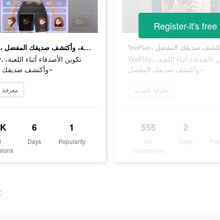
Register-it's free
WePlay، تكوين الأصدقاء أثناء اللعبة، وأكتشف صديقك المفضل~
WePlay، تكوين الأصدقاء أثناء اللعبة،
تكوين ،
وأكتشف صديقك المفضل~
وأكتشف صديقك المفضل~
معرفة المزيد
معرفة ا
4K
6
1
555
2
d
Days
Popularity
Ad
Days
Pop
sions
Impressions
t