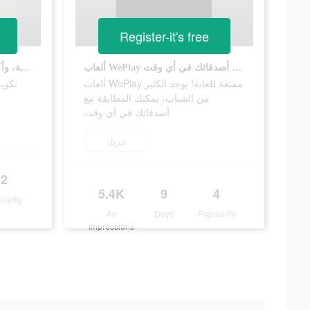
Register-it's free
ألعاب WePlay ممتعة للغاية! يوجد الكثير من الشباب، يمكنك المطابقة مع أصدقائك في أي وقت
WePlay، تكوين الأصدقاء أثناء اللعبة، وأكتشف صديقك المفضل~
ألعاب WePlay ممتعة للغاية! يوجد الكثير
من الشباب، يمكنك المطابقة مع
أصدقائك في أي وقت
تنزيل
2
5.4K
9
4
ularity
Ad
Days
Popularity
Impressions