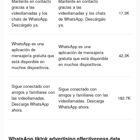
Mantente en contacto
Mantente en contacto
gracias a las
gracias a las
videollamadas y los
videollamadas y los chats
17.3K
chats de WhatsApp.
de WhatsApp. Descárgalo
Descárgalo ya.
ya.
WhatsApp es una
WhatsApp es una
aplicación de
aplicación de mensajería
mensajería gratuita que
42.3K
gratuita que está disponible
está disponible en
en muchos dispositivos.
muchos dispositivos.
Sigue conectado con
Sigue conectado con
amigos y familiares con
amigos y familiares con las
las videollamadas.
182.7K
videollamadas. Descarga
Descarga WhatsApp
WhatsApp ahora.
ahora.
WhatsApp tiktok advertising effectiveness data