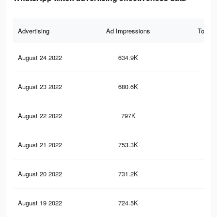
Advertising
Ad Impressions
Total 
August 24 2022
634.9K
1.5
August 23 2022
680.6K
1.8
August 22 2022
797K
2K
August 21 2022
753.3K
1.9
August 20 2022
731.2K
1.8
August 19 2022
724.5K
1.8