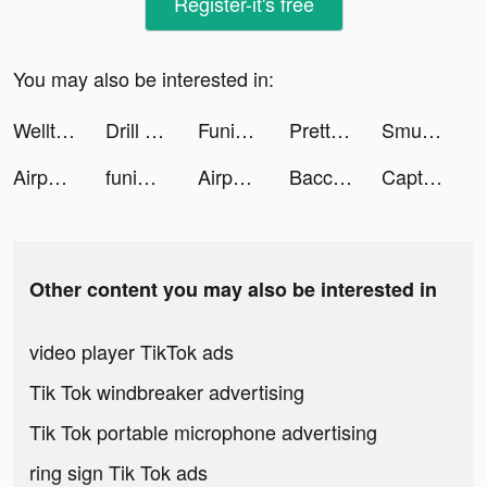
Register-it's free
You may also be interested in:
Welltory: Heart-Rate Monitor tiktok ads
Drill Head 3D tiktok ads
FunimateCretorSquad tiktok ads
PrettySimple - Lead Tracker tiktok ads
Smule: Social Karaoke Singing tiktok ads
Airport Master! tiktok ads
funimateditor tiktok ads
Airport Master! tiktok ads
Bacchus: High Tension IDLE RPG tiktok ads
Captions: For Talking Videos tiktok ads
Other content you may also be interested in
video player TikTok ads
Tik Tok windbreaker advertising
Tik Tok portable microphone advertising
ring sign Tik Tok ads