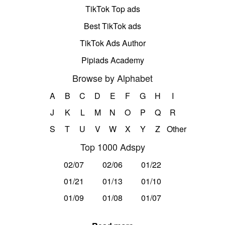
TikTok Top ads
Best TikTok ads
TikTok Ads Author
Pipiads Academy
Browse by Alphabet
A
B
C
D
E
F
G
H
I
J
K
L
M
N
O
P
Q
R
S
T
U
V
W
X
Y
Z
Other
Top 1000 Adspy
02/07
02/06
01/22
01/21
01/13
01/10
01/09
01/08
01/07