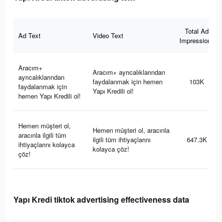
Total Ad
Ad Text
Video Text
Impressions
Aracım+
Aracım+ ayrıcalıklarından
ayrıcalıklarından
faydalanmak için hemen
103K
faydalanmak için
Yapı Kredili ol!
hemen Yapı Kredili ol!
Hemen müşteri ol,
Hemen müşteri ol, aracınla
aracınla ilgili tüm
ilgili tüm ihtiyaçlarını
647.3K
ihtiyaçlarını kolayca
kolayca çöz!
çöz!
Yapı Kredi tiktok advertising effectiveness data