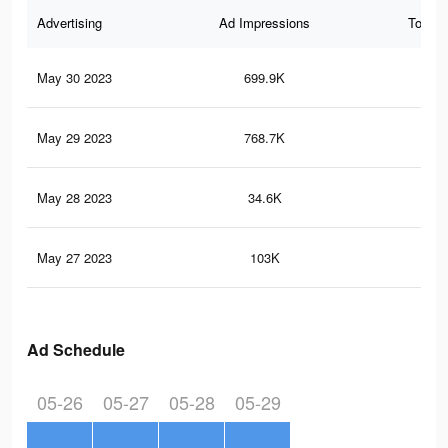
Advertising
Ad Impressions
Total 
May 30 2023
699.9K
40
May 29 2023
768.7K
45
May 28 2023
34.6K
4
May 27 2023
103K
12
Ad Schedule
05-26
05-27
05-28
05-29