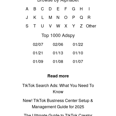
A
B
C
D
E
F
G
H
I
J
K
L
M
N
O
P
Q
R
S
T
U
V
W
X
Y
Z
Other
Top 1000 Adspy
02/07
02/06
01/22
01/21
01/13
01/10
01/09
01/08
01/07
Read more
TikTok Search Ads: What You Need To
Know
New! TikTok Business Center Setup &
Management Guide for 2025
The Ultimate Guide to TikTok Creator