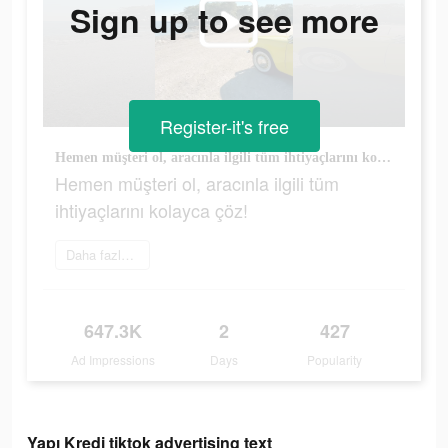
Sign up to see more
Register-it's free
Hemen müşteri ol, aracınla ilgili tüm ihtiyaçlarını kolayca çöz!
Hemen müşteri ol, aracınla ilgili tüm
ihtiyaçlarını kolayca çöz!
Daha fazlasını öğrenin
647.3K
2
427
Ad Impressions
Days
Popularity
Yapı Kredi tiktok advertising text