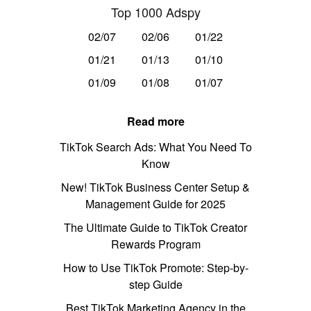
Top 1000 Adspy
02/07
02/06
01/22
01/21
01/13
01/10
01/09
01/08
01/07
Read more
TikTok Search Ads: What You Need To
Know
New! TikTok Business Center Setup &
Management Guide for 2025
The Ultimate Guide to TikTok Creator
Rewards Program
How to Use TikTok Promote: Step-by-
step Guide
Best TikTok Marketing Agency in the