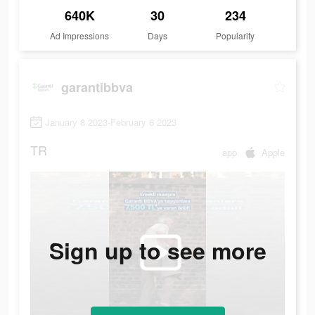
640K
30
234
Ad Impressions
Days
Popularity
garantibbva
January 8 2023-February 6 2023
TR
app
Apple
Sign up to see more