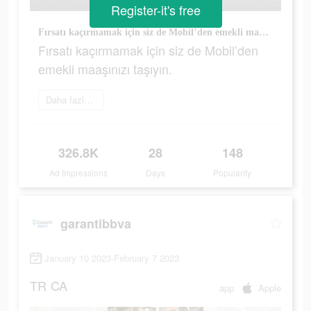
Register-it's free
Fırsatı kaçırmamak için siz de Mobil’den emekli maaşınızı taşıyın.
Fırsatı kaçırmamak için siz de Mobil’den
emekli maaşınızı taşıyın.
Daha fazlasını öğrenin
326.8K
28
148
Ad Impressions
Days
Popularity
garantibbva
January 10 2023-February 7 2023
TR
CA
app
Apple