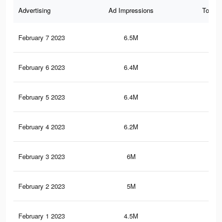
Advertising
Ad Impressions
Total 
February 7 2023
6.5M
2.5
February 6 2023
6.4M
2.5
February 5 2023
6.4M
2.5
February 4 2023
6.2M
2.4
February 3 2023
6M
2.3
February 2 2023
5M
2K
February 1 2023
4.5M
1.8