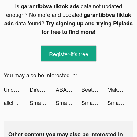
Is
data not updated
garantibbva tiktok ads
enough? No more and updated
garantibbva tiktok
data found?
ads
Try signing up and trying Pipiads
for free to find more!
Register-it's free
You may also be interested in:
Undead World: Hero Survival tiktok ads
Direct Visa | دايركت فيزا tiktok ads
ABA English tiktok ads
Beat World-Music Rhythm Game tiktok ads
Makeover Studio: Makeup Games tiktok ads
alicianuredepotassium tiktok ads
Smash Runner! tiktok ads
Smash Runner! tiktok ads
Smash Runner! tiktok ads
Smash Runner! tiktok ads
Other content you may also be interested in