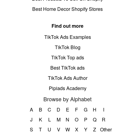
Best Home Decor Shopify Stores
Find out more
TikTok Ads Examples
TikTok Blog
TikTok Top ads
Best TikTok ads
TikTok Ads Author
Pipiads Academy
Browse by Alphabet
A
B
C
D
E
F
G
H
I
J
K
L
M
N
O
P
Q
R
S
T
U
V
W
X
Y
Z
Other