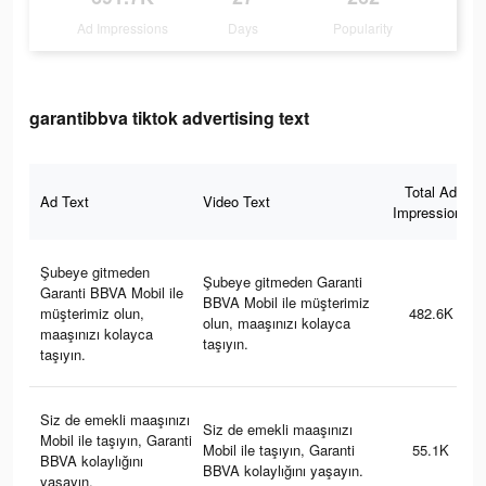
Ad Impressions
Days
Popularity
garantibbva tiktok advertising text
Total Ad
Ad Text
Video Text
Impressions
Şubeye gitmeden
Şubeye gitmeden Garanti
Garanti BBVA Mobil ile
BBVA Mobil ile müşterimiz
müşterimiz olun,
482.6K
olun, maaşınızı kolayca
maaşınızı kolayca
taşıyın.
taşıyın.
Siz de emekli maaşınızı
Siz de emekli maaşınızı
Mobil ile taşıyın, Garanti
Mobil ile taşıyın, Garanti
55.1K
BBVA kolaylığını
BBVA kolaylığını yaşayın.
yaşayın.