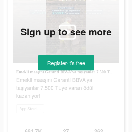
Sign up to see more
Register-it's free
Emekli maaşını Garanti BBVA’ya taşıyanlar 7.500 TL’ye varan ödül kazanıyor!
Emekli maaşını Garanti BBVA’ya
taşıyanlar 7.500 TL’ye varan ödül
kazanıyor!
App Store'a git
691.7K
27
262