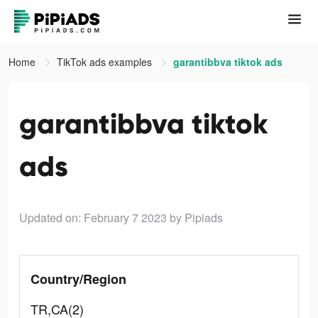
Home
TikTok ads examples
garantibbva tiktok ads
garantibbva tiktok
ads
Updated on: February 7 2023
by Pipiads
Country/Region
TR,CA(2)