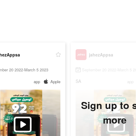
ahezAppsa
jahezAppsa
mber 20 2022-March 5 2023
September 20 2022-March 5 2
SA
app
Apple
app
Sign up to 
more