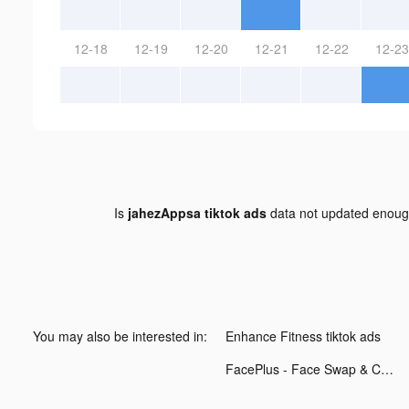
12-18
12-19
12-20
12-21
12-22
12-23
Is
jahezAppsa tiktok ads
data not updated enou
You may also be interested in:
Enhance Fitness tiktok ads
FacePlus - Face Swap & Cartoon tiktok ads