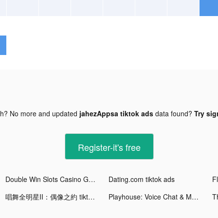
gh? No more and updated
jahezAppsa tiktok ads
data found?
Try sig
Register-it's free
Double Win Slots Casino Game tiktok ads
Dating.com tiktok ads
唱舞全明星II：偶像之約 tiktok ads
Playhouse: Voice Chat & Match tiktok ads