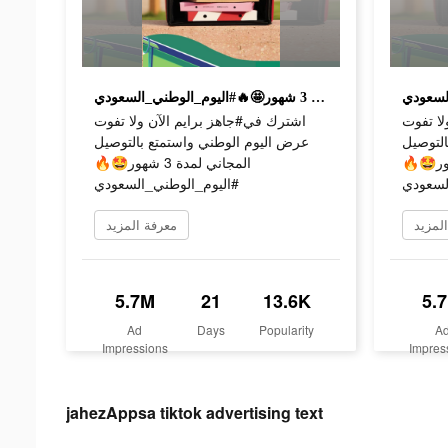
اشترك في#جاهز برايم الآن ولا تفوت عرض اليوم الوطني واستمتع بالتوصيل المجاني لمدة 3 شهور🤩🔥#اليوم_الوطني_السعودي
لا تفوت
اشترك في#جاهز برايم الآن ولا تفوت
التوصيل
عرض اليوم الوطني واستمتع بالتوصيل
اني لمدة 3 شهور
المجاني لمدة 3 شهور🤩🔥
#سعودي
#اليوم_الوطني_السعودي
لمزيد
معرفة المزيد
5.7M
21
13.6K
5.
Ad
Days
Popularity
A
Impressions
Impres
jahezAppsa tiktok advertising text