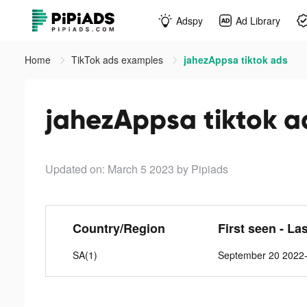
Adspy
Ad Library
Home
TikTok ads examples
jahezAppsa tiktok ads
jahezAppsa tiktok a
Updated on: March 5 2023
by Pipiads
Country/Region
First seen - La
SA(1)
September 20 2022