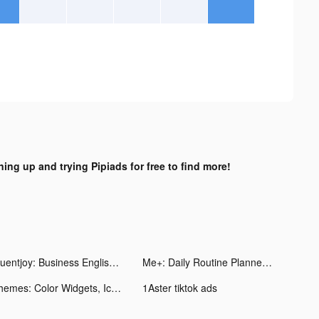
ning up and trying Pipiads for free to find more!
Fluentjoy: Business English tiktok ads
Me+: Daily Routine Planner tiktok ads
Themes: Color Widgets, Icons tiktok ads
1Aster tiktok ads