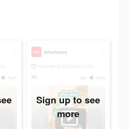
jahezAppsa
023
September 20 2022-March 5 2023
SA
Apple
app
Apple
see
Sign up to see
more