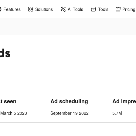
Features
Solutions
AI Tools
Tools
Pricing
ds
st seen
Ad scheduling
Ad Impre
-March 5 2023
September 19 2022
5.7M