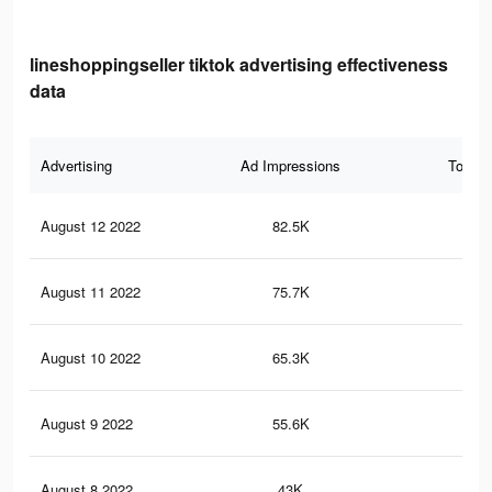
lineshoppingseller tiktok advertising effectiveness
data
Advertising
Ad Impressions
Total 
August 12 2022
82.5K
36
August 11 2022
75.7K
34
August 10 2022
65.3K
31
August 9 2022
55.6K
26
August 8 2022
43K
19