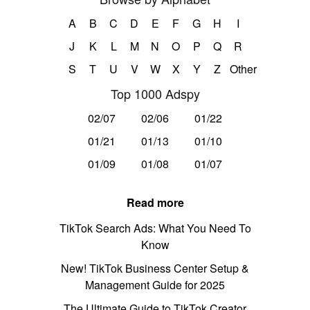
A
B
C
D
E
F
G
H
I
J
K
L
M
N
O
P
Q
R
S
T
U
V
W
X
Y
Z
Other
Top 1000 Adspy
02/07
02/06
01/22
01/21
01/13
01/10
01/09
01/08
01/07
Read more
TikTok Search Ads: What You Need To
Know
New! TikTok Business Center Setup &
Management Guide for 2025
The Ultimate Guide to TikTok Creator