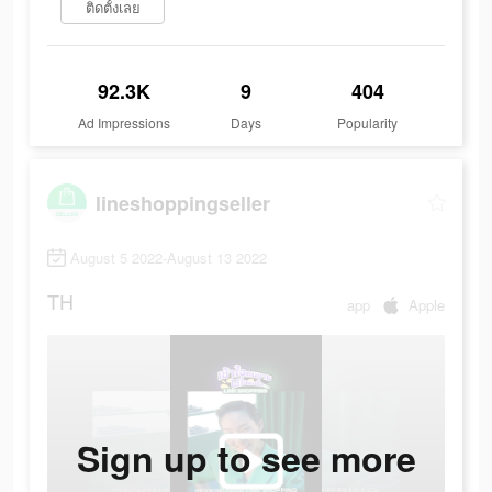
ติดตั้งเลย
92.3K
9
404
Ad Impressions
Days
Popularity
lineshoppingseller
August 5 2022-August 13 2022
TH
app
Apple
Sign up to see more