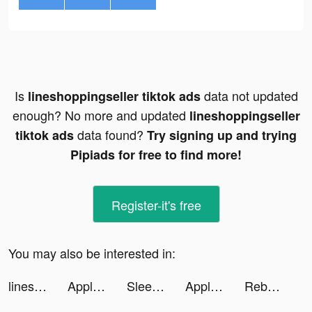
Is
data not updated
lineshoppingseller tiktok ads
enough? No more and updated
lineshoppingseller
data found?
tiktok ads
Try signing up and trying
Pipiads for free to find more!
Register-it's free
You may also be interested in:
lineshoppingseller tiktok ads
Apple TV tiktok ads
Sleepy - sleep coach tiktok ads
Apple TV tiktok ads
Rebel Girls tiktok ads