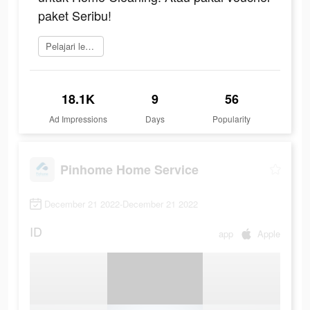
paket Seribu!
Pelajari lebih lanjut
18.1K
9
56
Ad Impressions
Days
Popularity
Pinhome Home Service
December 21 2022-December 21 2022
ID
app
Apple