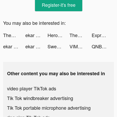
Register-it's free
You may also be interested in:
Theme Park Fun 3D! tiktok ads
ekar tiktok ads
Hero Wars - Fantasy idle RPG tiktok ads
Theme Park Fun 3D! tiktok ads
Express Editor Pro tiktok ads
ekar tiktok ads
ekar tiktok ads
Sweatcoin Walking Step Counter tiktok ads
VIMAGE photo filtre animation tiktok ads
QNB Finansbank tiktok ads
Other content you may also be interested in
video player TikTok ads
Tik Tok windbreaker advertising
Tik Tok portable microphone advertising