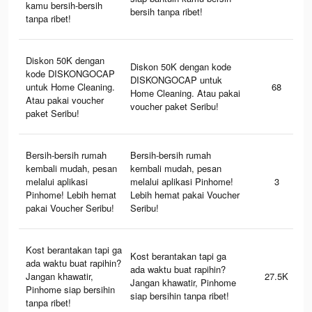
kamu bersih-bersih
bersih tanpa ribet!
tanpa ribet!
Diskon 50K dengan
Diskon 50K dengan kode
kode DISKONGOCAP
DISKONGOCAP untuk
untuk Home Cleaning.
68
Home Cleaning. Atau pakai
Atau pakai voucher
voucher paket Seribu!
paket Seribu!
Bersih-bersih rumah
Bersih-bersih rumah
kembali mudah, pesan
kembali mudah, pesan
melalui aplikasi
melalui aplikasi Pinhome!
3
Pinhome! Lebih hemat
Lebih hemat pakai Voucher
pakai Voucher Seribu!
Seribu!
Kost berantakan tapi ga
Kost berantakan tapi ga
ada waktu buat rapihin?
ada waktu buat rapihin?
Jangan khawatir,
27.5K
Jangan khawatir, Pinhome
Pinhome siap bersihin
siap bersihin tanpa ribet!
tanpa ribet!