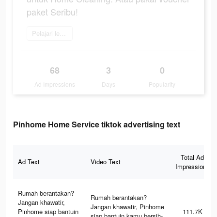
paket Seribu!
Pelajari lebih lanjut
68
3
0
Ad Impressions
Days
Popularity
Pinhome Home Service tiktok advertising text
Total Ad
Ad Text
Video Text
Impressions
Rumah berantakan?
Rumah berantakan?
Jangan khawatir,
Jangan khawatir, Pinhome
Pinhome siap bantuin
111.7K
siap bantuin kamu bersih-