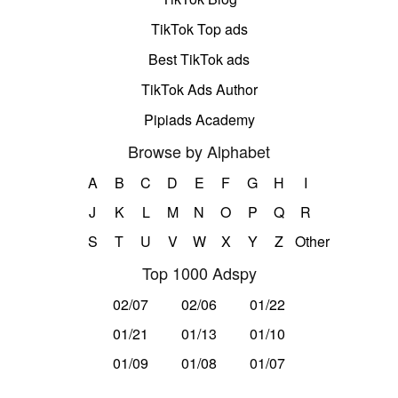
TikTok Top ads
Best TikTok ads
TikTok Ads Author
Pipiads Academy
Browse by Alphabet
A
B
C
D
E
F
G
H
I
J
K
L
M
N
O
P
Q
R
S
T
U
V
W
X
Y
Z
Other
Top 1000 Adspy
02/07
02/06
01/22
01/21
01/13
01/10
01/09
01/08
01/07