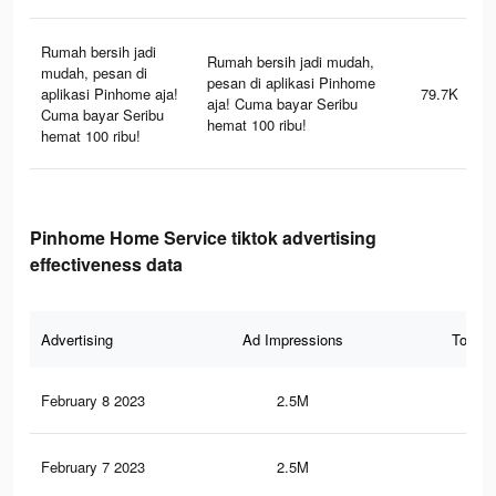
Rumah bersih jadi
Rumah bersih jadi mudah,
mudah, pesan di
pesan di aplikasi Pinhome
aplikasi Pinhome aja!
79.7K
aja! Cuma bayar Seribu
Cuma bayar Seribu
hemat 100 ribu!
hemat 100 ribu!
Pinhome Home Service tiktok advertising
effectiveness data
Advertising
Ad Impressions
Total 
February 8 2023
2.5M
11.
February 7 2023
2.5M
11.