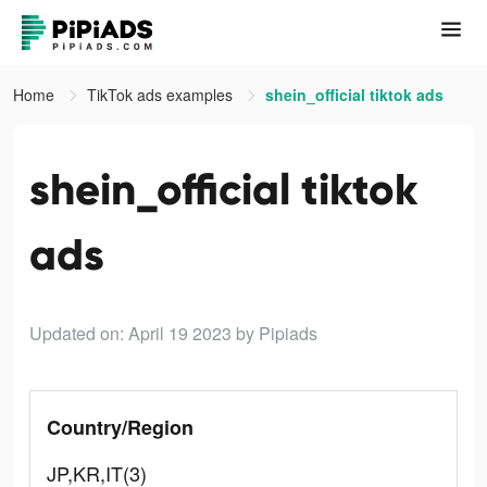
Home
TikTok ads examples
shein_official tiktok ads
shein_official tiktok
ads
Updated on: April 19 2023
by Pipiads
Country/Region
JP,KR,IT(3)