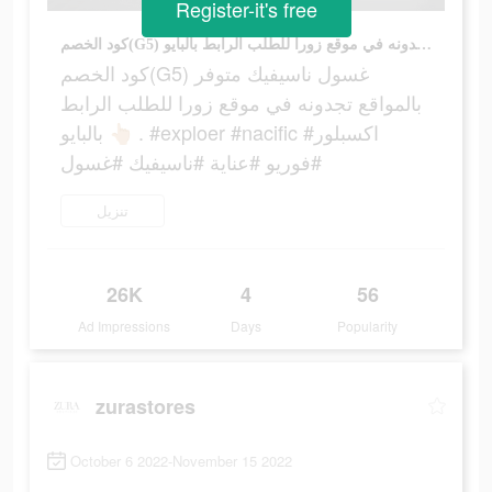
Register-it's free
كود الخصم(G5) غسول ناسيفيك متوفر بالمواقع تجدونه في موقع زورا للطلب الرابط بالبايو 👆🏼 . #exploer #nacific #اكسبلور #فوريو #عناية #ناسيفيك #غسول
كود الخصم(G5) غسول ناسيفيك متوفر
بالمواقع تجدونه في موقع زورا للطلب الرابط
بالبايو 👆🏼 . #exploer #nacific #اكسبلور
#فوريو #عناية #ناسيفيك #غسول
تنزيل
26K
4
56
Ad Impressions
Days
Popularity
zurastores
October 6 2022-November 15 2022