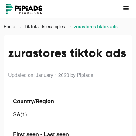
Home
TikTok ads examples
zurastores tiktok ads
zurastores tiktok ads
Updated on: January 1 2023
by Pipiads
Country/Region
SA(1)
First seen - Last seen