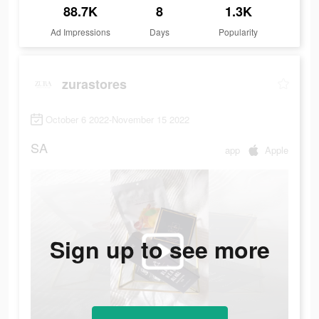
88.7K
8
1.3K
Ad Impressions
Days
Popularity
zurastores
October 6 2022-November 15 2022
SA
app
Apple
Sign up to see more