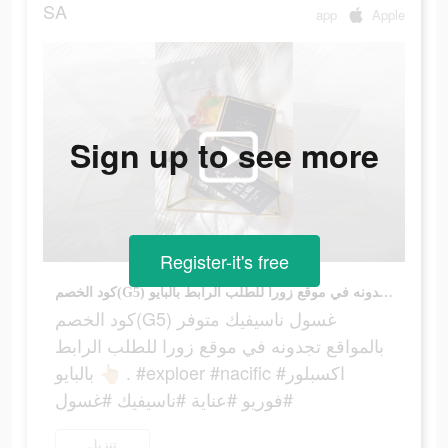
SA
app
Apple
Sign up to see more
Register-it's free
كود الخصم(G5) غسول ناسيفيك متوفر بالمواقع تجدونه في موقع زورا للطلب الرابط بالبايو 👆🏼 . #exploer #nacific #اكسبلور #فوريو #عناية #ناسيفيك #غسول
كود الخصم(G5) غسول ناسيفيك متوفر
بالمواقع تجدونه في موقع زورا للطلب الرابط
بالبايو 👆🏼 . #exploer #nacific #اكسبلور
#فوريو #عناية #ناسيفيك #غسول
تنزيل