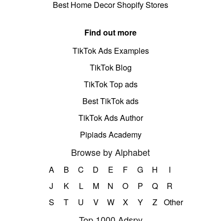
Best Home Decor Shopify Stores
Find out more
TikTok Ads Examples
TikTok Blog
TikTok Top ads
Best TikTok ads
TikTok Ads Author
Pipiads Academy
Browse by Alphabet
A
B
C
D
E
F
G
H
I
J
K
L
M
N
O
P
Q
R
S
T
U
V
W
X
Y
Z
Other
Top 1000 Adspy