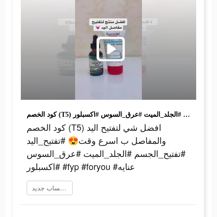
كود الخصم (T5) افضل شي لتفتيح اليد والمفاصل ب اسرع وقت😍 #تفتيح_اليد #تفتيح_الجسم #الجلد_الميت #عرق_السوس #اكسبلور #fyp #foryou #عنايه
كود الخصم (T5) افضل شي لتفتيح اليد
والمفاصل ب اسرع وقت😍 #تفتيح_اليد
#تفتيح_الجسم #الجلد_الميت #عرق_السوس
#اكسبلور #fyp #foryou #عنايه
إنشاء حساب جديد