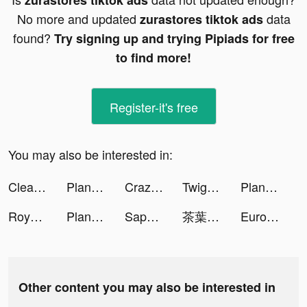
zurastores tiktok ads
No more and updated
data
zurastores tiktok ads
found?
Try signing up and trying Pipiads for free
to find more!
Register-it's free
You may also be interested in:
Cleaner Guru: Clean Up Storage tiktok ads
PlantIn: Plant Identifier tiktok ads
Crazy Kick! tiktok ads
Twig - Your Bank of Things tiktok ads
PlantIn: Plant Identifier tiktok ads
Royal Match tiktok ads
PlantIn: Plant Identifier tiktok ads
Sapo tiktok ads
茶葉蛋大冒險——燒腦解謎遊戲 tiktok ads
Europe 1 tiktok ads
Other content you may also be interested in