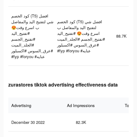
كود الخصم (T5) افضل
كود الخصم (T5) افضل شي
شي لتفتيح اليد والمفاصل
لتفتيح اليد والمفاصل ب
ب اسرع وقت😍
اسرع وقت😍 #تفتيح_اليد
#تفتيح_اليد
88.7K
#تفتيح_الجسم #الجلد_الميت
#تفتيح_الجسم
#عرق_السوس #اكسبلور
#الجلد_الميت
#fyp #foryou #عنايه
#عرق_السوس #اكسبلور
#fyp #foryou #عنايه
zurastores tiktok advertising effectiveness data
Advertising
Ad Impressions
Total 
December 30 2022
82.3K
1.2