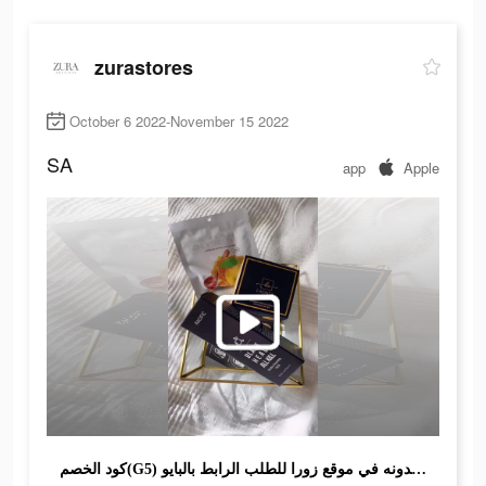
zurastores
October 6 2022-November 15 2022
SA
app
Apple
كود الخصم(G5) غسول ناسيفيك متوفر بالمواقع تجدونه في موقع زورا للطلب الرابط بالبايو 👆🏼 . #exploer #nacific #اكسبلور #فوريو #عناية #ناسيفيك #غسول