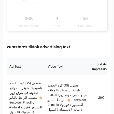
26K
4
56
Ad Impressions
Days
Popularity
zurastores tiktok advertising text
Total Ad
Ad Text
Video Text
Impressions
كود الخصم(G5) غسول
كود الخصم(G5) غسول
ناسيفيك متوفر بالمواقع
ناسيفيك متوفر بالمواقع
تجدونه في موقع زورا
تجدونه في موقع زورا للطلب
للطلب الرابط بالبايو 👆🏼 .
26K
الرابط بالبايو 👆🏼 . #exploer
#exploer #nacific
#nacific #اكسبلور #فوريو
#اكسبلور #فوريو #عناية
#عناية #ناسيفيك #غسول
#ناسيفيك #غسول