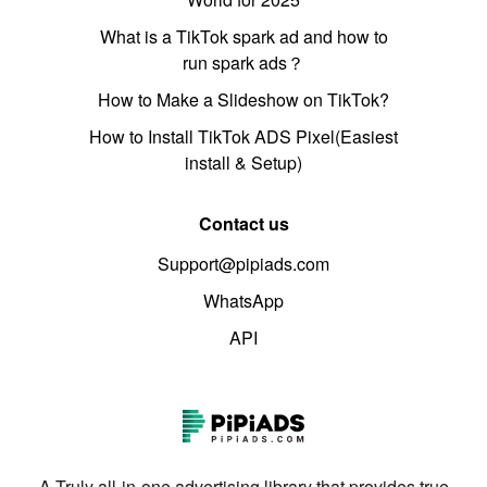
What is a TikTok spark ad and how to
run spark ads？
How to Make a Slideshow on TikTok?
How to Install TikTok ADS Pixel(Easiest
install & Setup)
Contact us
Support@pipiads.com
WhatsApp
API
A Truly all-in-one advertising library that provides true