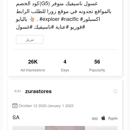
كود الخصم(G5) غسول ناسيفيك متوفر
بالمواقع تجدونه في موقع زورا للطلب الرابط
بالبايو 👆🏼 . #exploer #nacific #اكسبلور
#فوريو #عناية #ناسيفيك #غسول
تنزيل
26K
4
56
Ad Impressions
Days
Popularity
zurastores
October 12 2022-January 1 2023
SA
app
Apple