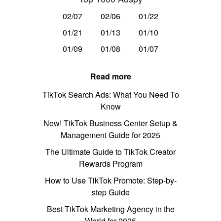
02/07
02/06
01/22
01/21
01/13
01/10
01/09
01/08
01/07
Read more
TikTok Search Ads: What You Need To
Know
New! TikTok Business Center Setup &
Management Guide for 2025
The Ultimate Guide to TikTok Creator
Rewards Program
How to Use TikTok Promote: Step-by-
step Guide
Best TikTok Marketing Agency in the
World for 2025